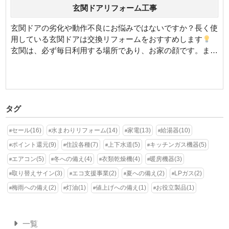
玄関ドアリフォーム工事
玄関ドアの劣化や動作不良にお悩みではないですか？長く使
用している玄関ドアは交換リフォームをおすすめします
玄関は、必ず毎日利用する場所であり、お家の顔です。また
訪れる人を最初[…]
タグ
セール(16)
水まわりリフォーム(14)
家電(13)
給湯器(10)
ポイント還元(9)
住設各種(7)
上下水道(5)
キッチンガス機器(5)
エアコン(5)
冬への備え(4)
衣類乾燥機(4)
暖房機器(3)
取り替えサイン(3)
エコ支援事業(2)
夏への備え(2)
LPガス(2)
梅雨への備え(2)
灯油(1)
値上げへの備え(1)
お役立製品(1)
一覧