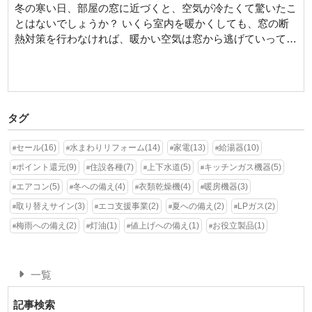
冬の寒い日、部屋の窓に近づくと、空気が冷たくて驚いたこ
とはないでしょうか？ いくら室内を暖かくしても、窓の断
熱対策を行わなければ、暖かい空気は窓から逃げていってし
まいます
[…]
タグ
セール(16)
水まわりリフォーム(14)
家電(13)
給湯器(10)
ポイント還元(9)
住設各種(7)
上下水道(5)
キッチンガス機器(5)
エアコン(5)
冬への備え(4)
衣類乾燥機(4)
暖房機器(3)
取り替えサイン(3)
エコ支援事業(2)
夏への備え(2)
LPガス(2)
梅雨への備え(2)
灯油(1)
値上げへの備え(1)
お役立製品(1)
一覧
記事検索